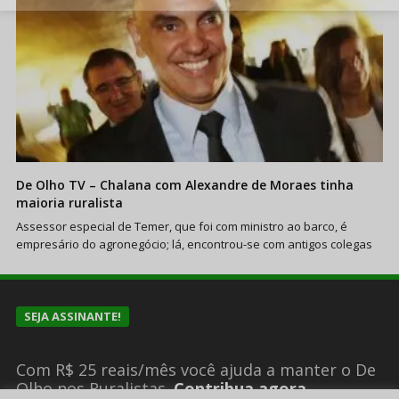
De Olho TV – Chalana com Alexandre de Moraes tinha
maioria ruralista
Assessor especial de Temer, que foi com ministro ao barco, é
empresário do agronegócio; lá, encontrou-se com antigos colegas
SEJA ASSINANTE!
Com R$ 25 reais/mês você ajuda a manter o De
Olho nos Ruralistas.
Contribua agora