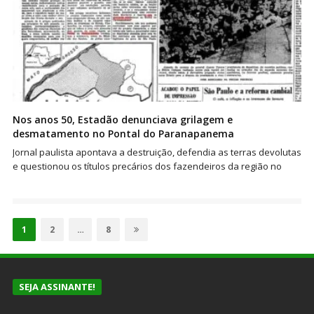
Nos anos 50, Estadão denunciava grilagem e
desmatamento no Pontal do Paranapanema
Jornal paulista apontava a destruição, defendia as terras devolutas
e questionou os títulos precários dos fazendeiros da região no
Paginação
de
Page
Page
Page
1
2
…
8
posts
SEJA ASSINANTE!