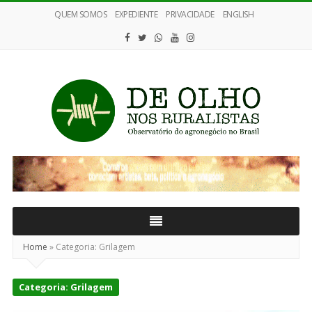
QUEM SOMOS
EXPEDIENTE
PRIVACIDADE
ENGLISH
De
Olho
nos
Ruralistas
Home
»
Categoria:
Grilagem
Categoria:
Grilagem