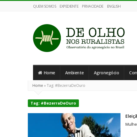
QUEM SOMOS
EXPEDIENTE
PRIVACIDADE
ENGLISH
De
Olho
Home
Ambiente
Agronegócio
Com
nos
Ruralistas
Home
»
Tag:
#BezerraDeOuro
Tag:
#BezerraDeOuro
Eleiç
Mulhe