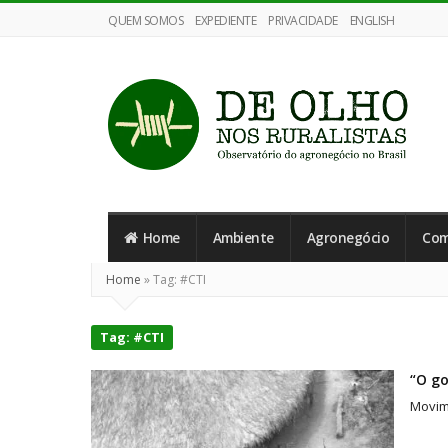
QUEM SOMOS
EXPEDIENTE
PRIVACIDADE
ENGLISH
De
Olho
Home
Ambiente
Agronegócio
Com
nos
Ruralistas
Home
»
Tag:
#CTI
Tag:
#CTI
“O go
Movim