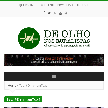
QUEM SOMOS
EXPEDIENTE
PRIVACIDADE
ENGLISH
De
Olho
nos
Ruralistas
Home
»
Tag:
#DinamamTuxá
Tag:
#DinamamTuxá