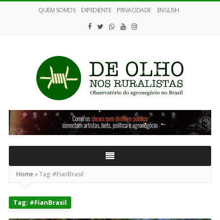
QUEM SOMOS
EXPEDIENTE
PRIVACIDADE
ENGLISH
De
Olho
nos
Ruralistas
Home
»
Tag:
#FianBrasil
Tag:
#FianBrasil