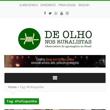
QUEM SOMOS
EXPEDIENTE
PRIVACIDADE
ENGLISH
De
Olho
nos
Ruralistas
Home
»
Tag:
#Fufuquinha
Tag:
#Fufuquinha