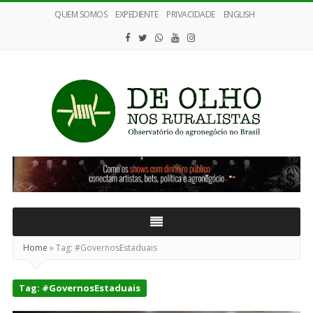
QUEM SOMOS
EXPEDIENTE
PRIVACIDADE
ENGLISH
De
Olho
nos
Ruralistas
Home
»
Tag:
#GovernosEstaduais
Tag:
#GovernosEstaduais