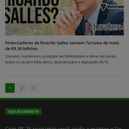
Financiadores de Ricardo Salles somam fortuna de mais
de R$ 20 bilhões
Usineiro, madeireiro, produtor de fertilizantes e dono de haras,
todos os quatro bilionários, doaram para o deputado do PL
Paginação
de
Page
Page
1
2
posts
SEJA ASSINANTE!
Com R$ 25 reais/mês você ajuda a manter o De