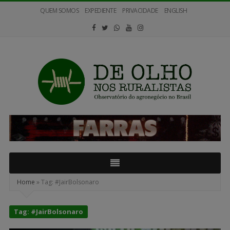
QUEM SOMOS
EXPEDIENTE
PRIVACIDADE
ENGLISH
De
Olho
nos
Ruralistas
Home
»
Tag:
#JairBolsonaro
Tag:
#JairBolsonaro