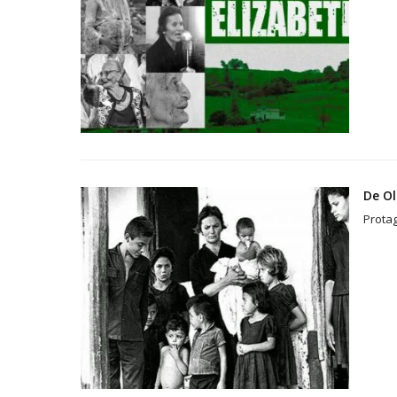
De Ol
Protag