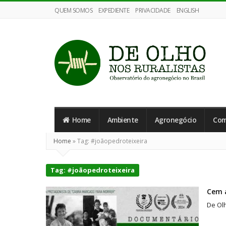
QUEM SOMOS
EXPEDIENTE
PRIVACIDADE
ENGLISH
De
Olho
Home
Ambiente
Agronegócio
Com
nos
Ruralistas
Home
»
Tag:
#joãopedroteixeira
Tag:
#joãopedroteixeira
Cem a
De Olh