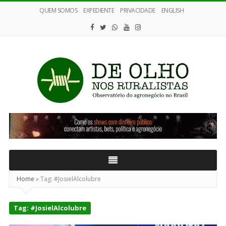
QUEM SOMOS
EXPEDIENTE
PRIVACIDADE
ENGLISH
De
Olho
nos
Ruralistas
Home
»
Tag:
#JosielAlcolubre
Tag:
#JosielAlcolubre