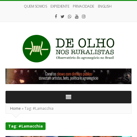
QUEM SOMOS
EXPEDIENTE
PRIVACIDADE
ENGLISH
De
Olho
nos
Ruralistas
Home
»
Tag:
#Lamacchia
Tag:
#Lamacchia