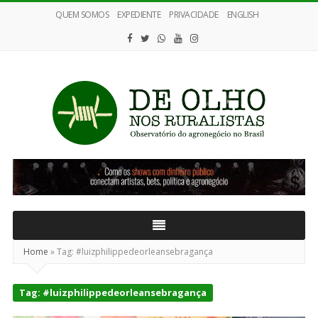
QUEM SOMOS
EXPEDIENTE
PRIVACIDADE
ENGLISH
De
Olho
nos
Ruralistas
Home
»
Tag:
#luizphilippedeorleansebragança
Tag:
#luizphilippedeorleansebragança