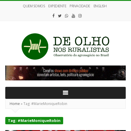
QUEM SOMOS
EXPEDIENTE
PRIVACIDADE
ENGLISH
De
Olho
nos
Ruralistas
Home
»
Tag:
#MarieMoniqueRobin
Tag:
#MarieMoniqueRobin