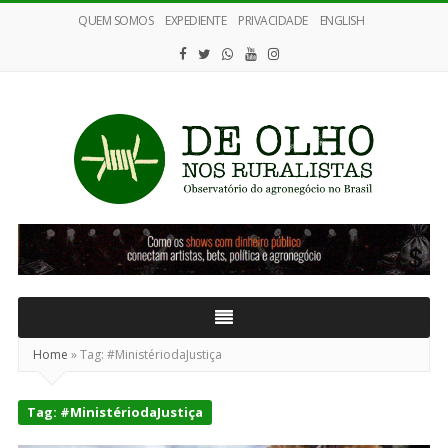
QUEM SOMOS
EXPEDIENTE
PRIVACIDADE
ENGLISH
De
Olho
nos
Ruralistas
Home
»
Tag:
#MinistériodaJustiça
Tag:
#MinistériodaJustiça