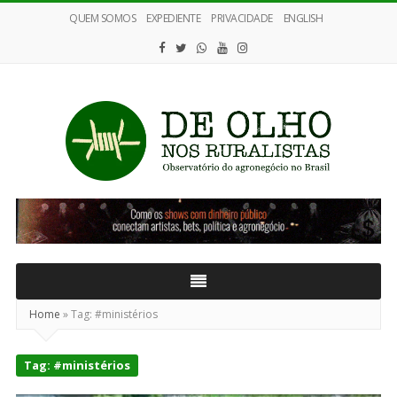
QUEM SOMOS
EXPEDIENTE
PRIVACIDADE
ENGLISH
De
Olho
nos
Ruralistas
Home
»
Tag:
#ministérios
Tag:
#ministérios