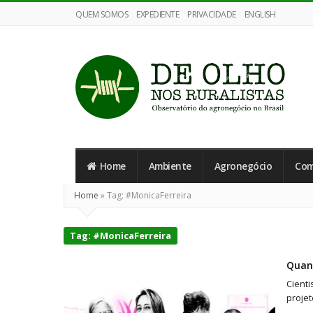
QUEM SOMOS
EXPEDIENTE
PRIVACIDADE
ENGLISH
De
Olho
Home
Ambiente
Agronegócio
Com
nos
Ruralistas
Home
»
Tag:
#MonicaFerreira
Tag:
#MonicaFerreira
Quand
Cient
projet