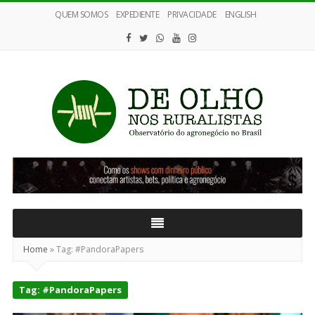
QUEM SOMOS
EXPEDIENTE
PRIVACIDADE
ENGLISH
De
Olho
nos
Ruralistas
Home
»
Tag:
#PandoraPapers
Tag:
#PandoraPapers