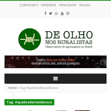
QUEM SOMOS
EXPEDIENTE
PRIVACIDADE
ENGLISH
De
Olho
nos
Ruralistas
Home
»
Tag:
#quebradeirasdecoco
Tag:
#quebradeirasdecoco