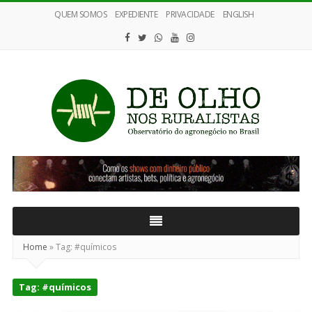
QUEM SOMOS
EXPEDIENTE
PRIVACIDADE
ENGLISH
De
Olho
nos
Ruralistas
Home
»
Tag:
#químicos
Tag:
#químicos