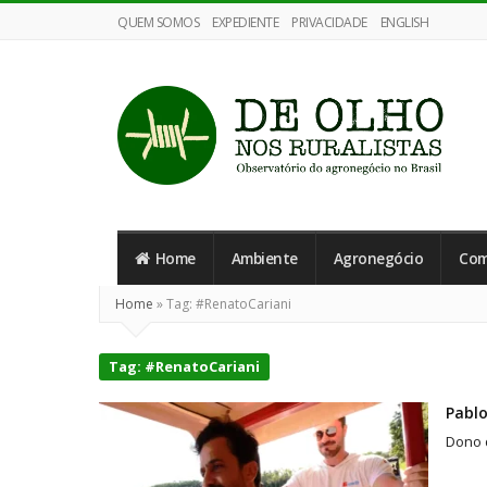
QUEM SOMOS
EXPEDIENTE
PRIVACIDADE
ENGLISH
De
Olho
Home
Ambiente
Agronegócio
Com
nos
Ruralistas
Home
»
Tag:
#RenatoCariani
Tag:
#RenatoCariani
Pablo
Dono d