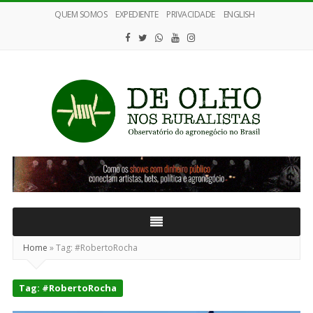
QUEM SOMOS
EXPEDIENTE
PRIVACIDADE
ENGLISH
De
Olho
nos
Ruralistas
Home
»
Tag:
#RobertoRocha
Tag:
#RobertoRocha