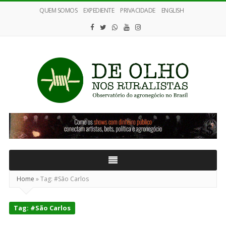
QUEM SOMOS
EXPEDIENTE
PRIVACIDADE
ENGLISH
De
Olho
nos
Ruralistas
Home
»
Tag:
#São Carlos
Tag:
#São Carlos