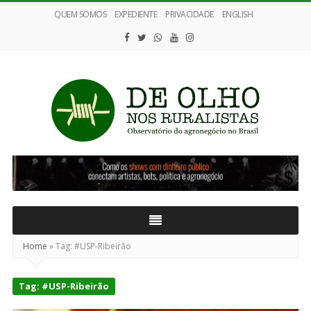
QUEM SOMOS
EXPEDIENTE
PRIVACIDADE
ENGLISH
De
Olho
nos
Ruralistas
Home
»
Tag:
#USP-Ribeirão
Tag:
#USP-Ribeirão