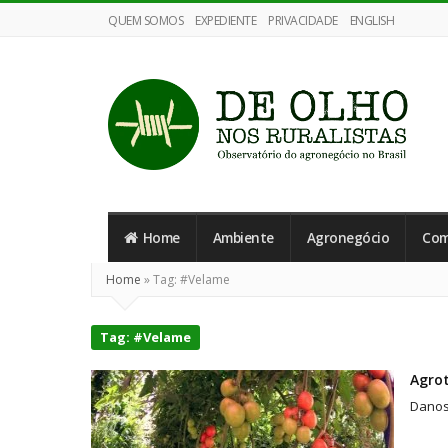
QUEM SOMOS
EXPEDIENTE
PRIVACIDADE
ENGLISH
De
Olho
Home
Ambiente
Agronegócio
Com
nos
Ruralistas
Home
»
Tag:
#Velame
Tag:
#Velame
Agro
Danos