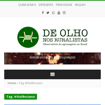
QUEM SOMOS
EXPEDIENTE
PRIVACIDADE
ENGLISH
De
Olho
nos
Ruralistas
Home
»
Tag:
#Violênciano
Tag:
#Violênciano