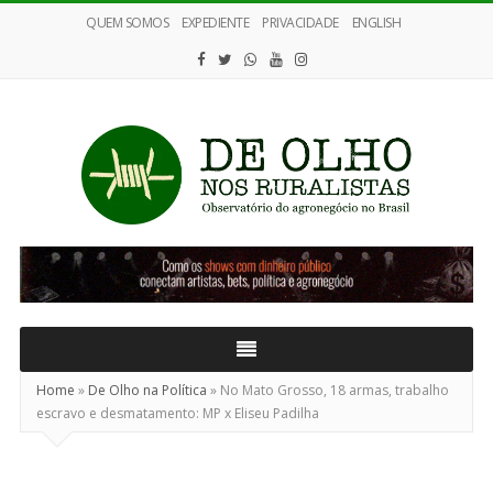
QUEM SOMOS
EXPEDIENTE
PRIVACIDADE
ENGLISH
De
Olho
nos
Ruralistas
Home
»
De Olho na Política
»
No Mato Grosso, 18 armas, trabalho
escravo e desmatamento: MP x Eliseu Padilha