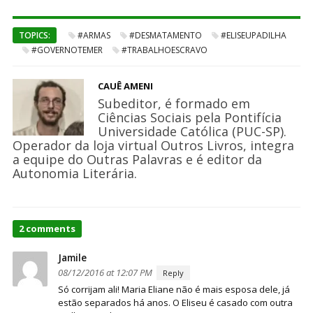
TOPICS:
#ARMAS
#DESMATAMENTO
#ELISEUPADILHA
#GOVERNOTEMER
#TRABALHOESCRAVO
CAUÊ AMENI
Subeditor, é formado em
Ciências Sociais pela Pontifícia
Universidade Católica (PUC-SP).
Operador da loja virtual Outros Livros, integra
a equipe do Outras Palavras e é editor da
Autonomia Literária.
On
2 comments
No
Mato
Jamile
Grosso,
08/12/2016 at 12:07 PM
Reply
18
Só corrijam ali! Maria Eliane não é mais esposa dele, já
armas,
estão separados há anos. O Eliseu é casado com outra