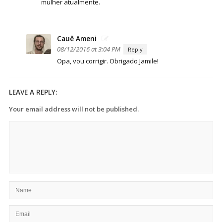
mulher atualmente.
trabalho
escravo
e
desmatamento:
Cauê Ameni
MP
08/12/2016 at 3:04 PM
Reply
x
Opa, vou corrigir. Obrigado Jamile!
Eliseu
Padilha
LEAVE A REPLY:
Your email address will not be published.