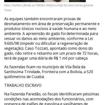
Eliseu Padilha é filiado ao PMDB e ministro-chefe da Casa Civil no governo
Temer
As equipes também encontraram provas de
desmatamento em área de preservação permanente e
produtos tóxicos nocivos à saúde humana e ao meio
ambiente. A apreensão do gado foi determinada para
cessar os danos ao meio ambiente, conforme a Lei
9.605/98 (impedir ou dificultar a regeneração de
vegetação). Caso Tozzati, apontado como dono do
gado, não retire o rebanho em um prazo de 72 horas,
terá de pagar uma diária de R$ 1 mil por cabeça.
As fazendas ficam no município de Vila Bela da
Santíssima Trindade, fronteira com a Bolívia, a 520
quilômetros de Cuiabá.
TRABALHO ESCRAVO
Na Fazenda Paredão, os fiscais identificaram péssimas
condições nas acomodações dos funcionários, com
presença de galões de gasolina e vasilhames de