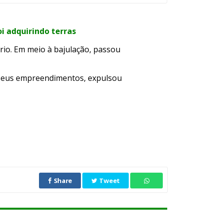
i adquirindo terras
ério. Em meio à bajulação, passou
r seus empreendimentos, expulsou
Share
Tweet