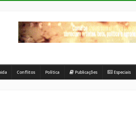
ida
Conflitos
Política
Publicações
Especiais