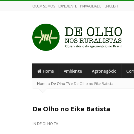
QUEM SOMOS
EXPEDIENTE
PRIVACIDADE
ENGLISH
De
Olho
nos
Home
Ambiente
Agronegócio
Com
Ruralistas
Home
»
De Olho TV
»
De Olho no Eike Batista
De Olho no Eike Batista
IN
DE OLHO TV