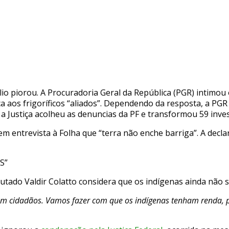
o piorou. A Procuradoria Geral da República (PGR) intimou 
a aos frigoríficos “aliados”. Dependendo da resposta, a PGR
a, a Justiça acolheu as denuncias da PF e transformou 59 inv
m entrevista à Folha que “terra não enche barriga”. A decla
S”
utado Valdir Colatto considera que os indígenas ainda não s
m cidadãos. Vamos fazer com que os indígenas tenham renda, po