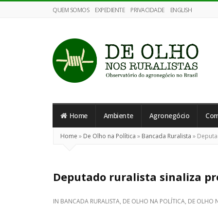
QUEM SOMOS
EXPEDIENTE
PRIVACIDADE
ENGLISH
De
Olho
nos
Home
Ambiente
Agronegócio
Com
Ruralistas
Home
»
De Olho na Política
»
Bancada Ruralista
»
Deputad
Deputado ruralista sinaliza p
IN
BANCADA RURALISTA
,
DE OLHO NA POLÍTICA
,
DE OLHO 