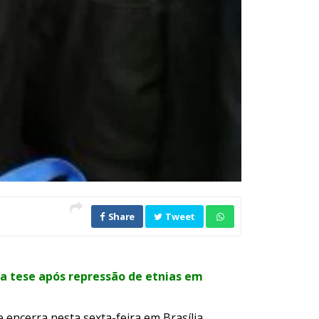
Share
Tweet
a tese após repressão de etnias em
encerra nesta sexta-feira em Brasília