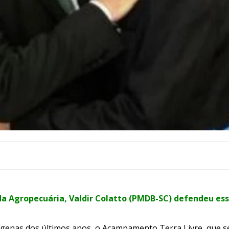
a Agropecuária, Valdir Colatto (PMDB-SC) defendeu ess
enas dos últimos anos, o Acampamento Terra Livre, que se 