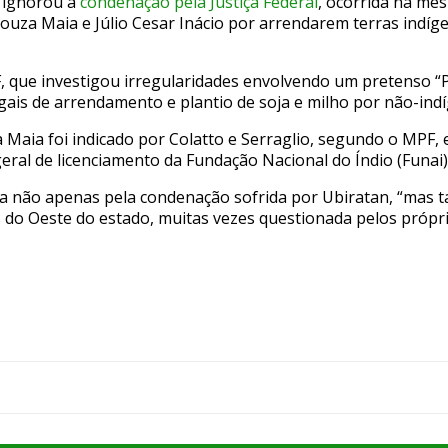
 ignorou a
condenação pela Justiça Federal
, ocorrida na me
ouza Maia e Júlio Cesar Inácio por arrendarem terras indíg
 que investigou irregularidades envolvendo um pretenso “Pl
gais de arrendamento e plantio de soja e milho por não-ind
 Maia foi indicado por Colatto e Serraglio, segundo o MPF
eral de licenciamento da Fundação Nacional do Índio (Funai)
 não apenas pela condenação sofrida por Ubiratan, “mas
as do Oeste do estado, muitas vezes questionada pelos próp