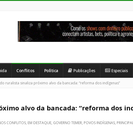
ida
Conflitos
Política
Publicações
Especiais
o ruralista sinaliza próximo alvo da bancada: “reforma dos indígenas”
róximo alvo da bancada: “reforma dos in
NOS CONFLITOS
,
EM DESTAQUE
,
GOVERNO TEMER
,
POVOS INDÍGENAS
,
PRINCIPA