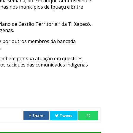
sma semana, do ex-cacique Gentil Belino e
enas nos municípios de Ipuaçu e Entre
ano de Gestão Territorial” da TI Xapecó.
ígenas.
, e por outros membros da bancada
.
 também por sua atuação em questões
rios caciques das comunidades indígenas
Share
Tweet