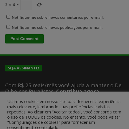
3
×
6
=
Notifique-me sobre novos comentários por e-mail.
Notifique-me sobre novas publicações por e-mail.
SEJA ASSINANTE!
Com R$ 25 reais/mês você ajuda a manter o De
Olho nos Ruralistas.
Contribua agora
Usamos cookies em nosso site para fornecer a experiência
mais relevante, lembrando suas preferências e visitas
repetidas. Ao clicar em “Aceitar todos”, você concorda com
SUGESTÕES DE PAUTA?
o uso de TODOS os cookies. No entanto, você pode visitar
"Configurações de cookies" para fornecer um
consentimento controlado.
Encaminhe um email para