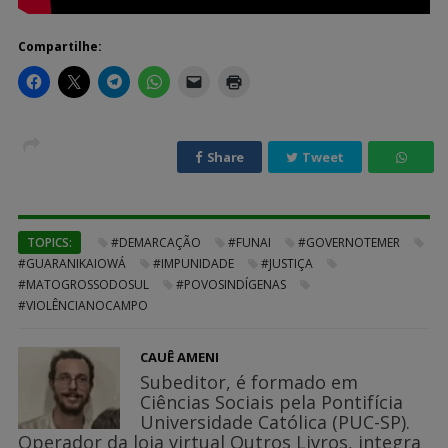
Compartilhe:
Share
Tweet
TOPICS:
#DEMARCAÇÃO
#FUNAI
#GOVERNOTEMER
#GUARANIKAIOWÁ
#IMPUNIDADE
#JUSTIÇA
#MATOGROSSODOSUL
#POVOSINDÍGENAS
#VIOLÊNCIANOCAMPO
CAUÊ AMENI
Subeditor, é formado em
Ciências Sociais pela Pontifícia
Universidade Católica (PUC-SP).
Operador da loja virtual Outros Livros, integra