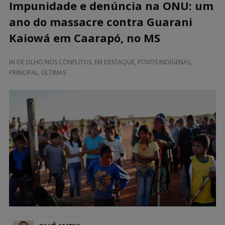
Impunidade e denúncia na ONU: um
ano do massacre contra Guarani
Kaiowá em Caarapó, no MS
IN
DE OLHO NOS CONFLITOS
,
EM DESTAQUE
,
POVOS INDÍGENAS
,
PRINCIPAL
,
ÚLTIMAS