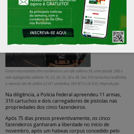
Foram encontrados dois revólveres e um rifle calibres 38, uma pistola .380 e
sete espingardas calibres 16, 22, 28, 32, 36 e 38. Dos 310 cartuchos recolhidos,
a maioria são de calibre 22 (91 unidades), 380 (67) e 38 (54) / Reprodução
Na diligência, a Policia Federal apreendeu 11 armas,
310 cartuchos e dois carregadores de pistolas nas
propriedades dos cinco fazendeiros.
Após 75 dias presos preventivamente, os cinco
fazendeiros ganharam a liberdade no início de
novembro, após um habeas corpus concedido pelo