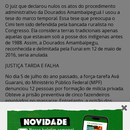
O juiz que declarou nulos os atos do procedimento
administrativo da Dourados Amambaipeguá I usou a
tese do marco temporal. Essa tese que preocupa o
Cimi tem sido defendida pela bancada ruralista no
Congresso. Ela considera terras tradicionais apenas
aquelas que estavam sob a posse dos indígenas antes
de 1988. Assim, a Dourados Amambaipegu,
reconhecida e delimitada pela Funai em 12 de maio de
2016, seria anulada.
JUSTIÇA TARDA E FALHA
No dia 5 de julho do ano passado, a força-tarefa Avá
Guarani, do Ministério Público Federal (MPF)
denunciou 12 pessoas por formação de milícia privada.
Obteve a prisão preventiva de cinco fazendeiros
envolvidos no massacre. Entretanto, a prisão dos
fazendeiros Nelson Buainain Filho, Dionei Guedin,
Eduardo Tomonaga, o Japonês, Jesus Camacho e
Virgílio “Metifogo”, acusados de comandar o ataque,
só foi efetuada um mês depois.