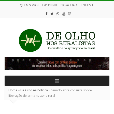
QUEM SOMOS
EXPEDIENTE
PRIVACIDADE
ENGLISH
De
Olho
nos
Ruralistas
Home
»
De Olho na Política
»
Senado abre consulta sobre
liberação de arma na zona rural