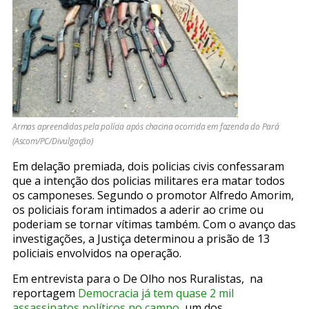
Armas apreendidas pela polícia após chacina ocorrida em fazenda do Pará
(Ascom/PC/Divulgação)
Em delação premiada, dois policias civis confessaram
que a intenção dos policias militares era matar todos
os camponeses. Segundo o promotor Alfredo Amorim,
os policiais foram intimados a aderir ao crime ou
poderiam se tornar vítimas também. Com o avanço das
investigações, a Justiça determinou a prisão de 13
policiais envolvidos na operação.
Em entrevista para o De Olho nos Ruralistas, na
reportagem
Democracia já tem quase 2 mil
assassinatos políticos no campo
, um dos