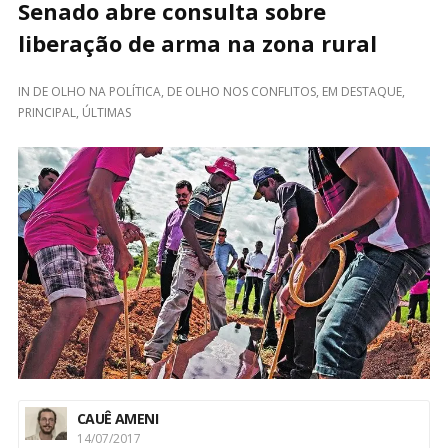
Senado abre consulta sobre
liberação de arma na zona rural
IN
DE OLHO NA POLÍTICA
,
DE OLHO NOS CONFLITOS
,
EM DESTAQUE
,
PRINCIPAL
,
ÚLTIMAS
CAUÊ AMENI
14/07/2017