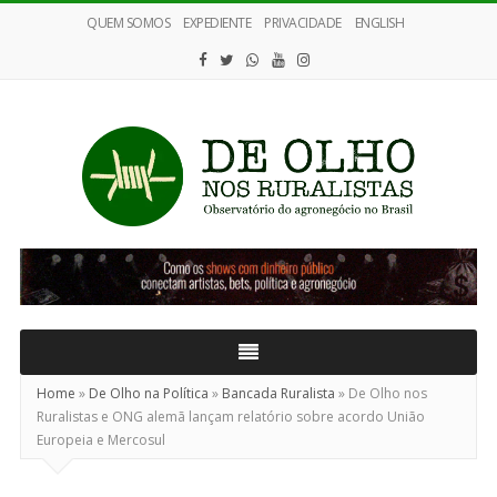
QUEM SOMOS
EXPEDIENTE
PRIVACIDADE
ENGLISH
De
Olho
nos
Ruralistas
Home
»
De Olho na Política
»
Bancada Ruralista
»
De Olho nos
Ruralistas e ONG alemã lançam relatório sobre acordo União
Europeia e Mercosul