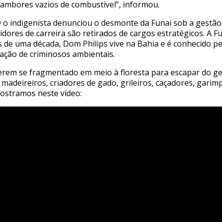
 tambores vazios de combustível”, informou.
 o indigenista denunciou o desmonte da Funai sob a gestão d
rvidores de carreira são retirados de cargos estratégicos. A
is de uma década, Dom Philips vive na Bahia e é conhecido p
ação de criminosos ambientais.
em se fragmentado em meio à floresta para escapar do gen
adeireiros, criadores de gado, grileiros, caçadores, garimpe
mostramos neste vídeo: