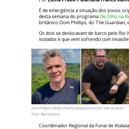
É de emergência a situação dos povos orig
desta semana do programa
De Olho na Re
britânico Dom Phillips, do The Guardian, 
Os dois se deslocavam de barco pelo Rio I
isolados e que vem sofrendo com invasõe
Dom Phillips e Bruno Pereira desapareceram no Vale do Javari.
(Foto: Reprodução)
Coordenador Regional da Funai de Atalaia