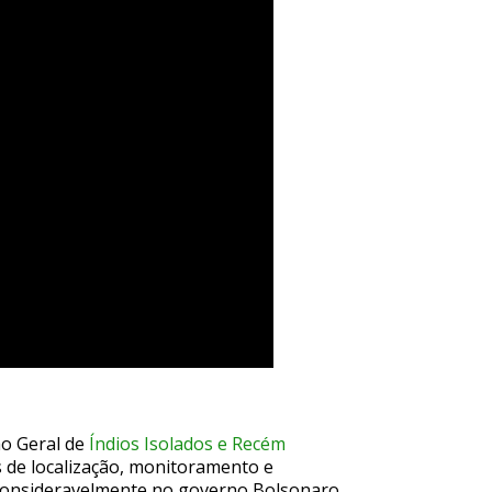
o Geral de
Índios Isolados e Recém
s de localização, monitoramento e
m consideravelmente no governo Bolsonaro.