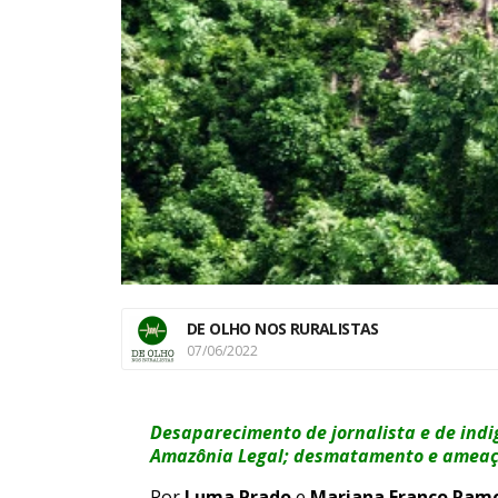
DE OLHO NOS RURALISTAS
07/06/2022
Desaparecimento de jornalista e de indi
Amazônia Legal; desmatamento e ameaça
Por
Luma Prado
e
Mariana Franco Ram