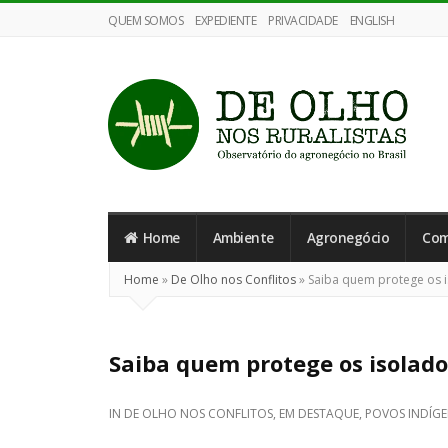
QUEM SOMOS
EXPEDIENTE
PRIVACIDADE
ENGLISH
De
Olho
nos
Home
Ambiente
Agronegócio
Com
Ruralistas
Home
»
De Olho nos Conflitos
»
Saiba quem protege os is
Saiba quem protege os isolado
IN
DE OLHO NOS CONFLITOS
,
EM DESTAQUE
,
POVOS INDÍG