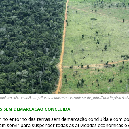
iripikura sofre invasão de grileiros, madeireiros e criadores de gado. (Foto: Rogério Assis
AS SEM DEMARCAÇÃO CONCLUÍDA
r no entorno das terras sem demarcação concluída e com por
am servir para suspender todas as atividades econômicas e 