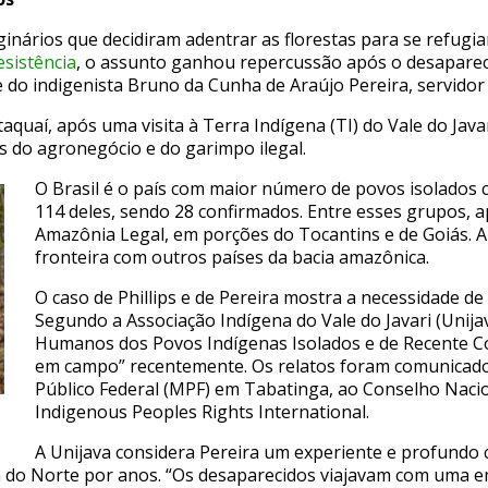
inários que decidiram adentrar as florestas para se refugi
sistência
, o assunto ganhou repercussão após o desapareci
e do indigenista Bruno da Cunha de Araújo Pereira, servidor
taquaí, após uma visita à Terra Indígena (TI) do Vale do Jav
s do agronegócio e do garimpo ilegal.
O Brasil é o país com maior número de povos isolados c
114 deles, sendo 28 confirmados. Entre esses grupos, a
Amazônia Legal, em porções do Tocantins e de Goiás.
A
fronteira com outros países da bacia amazônica.
O caso de Phillips e de Pereira
mostra a necessidade de
Segundo a Associação Indígena do Vale do Javari (Unija
Humanos dos Povos Indígenas Isolados e de Recente Co
em campo” recentemente. Os relatos foram comunicados à
Público Federal (MPF) em Tabatinga, ao Conselho Naci
Indigenous Peoples Rights International.
A Unijava considera Pereira um experiente e profundo 
 do Norte por anos. “Os desaparecidos viajavam com uma em