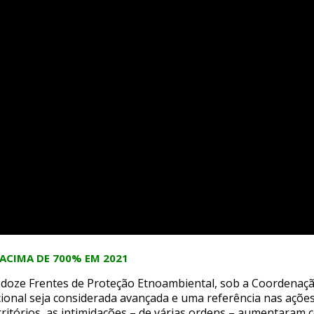
ACIMA DE 700% EM 2021
m doze Frentes de Proteção Etnoambiental, sob a Coordenaçã
cional seja considerada avançada e uma referência nas açõe
rritórios, as intimidações – de várias ordens – aumentara