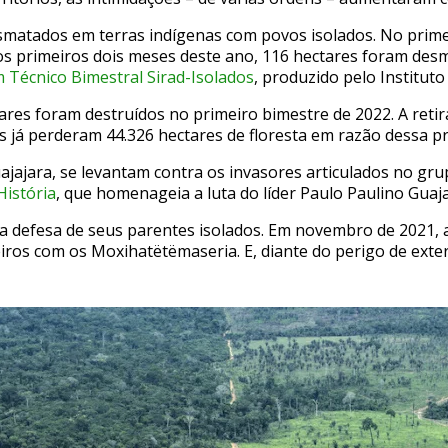
esmatados em terras indígenas com povos isolados. No prim
os primeiros dois meses deste ano, 116 hectares foram des
m Técnico Bimestral Sirad-Isolados
, produzido pelo Instituto
tares foram destruídos no primeiro bimestre de 2022. A reti
já perderam 44.326 hectares de floresta em razão dessa prát
ajara, se levantam contra os invasores articulados no grup
História
, q
ue homenageia a luta do líder Paulo Paulino Guaja
 defesa de seus parentes isolados. Em novembro de 2021, 
iros com os Moxihatëtëmaseria. E, diante do perigo de exte