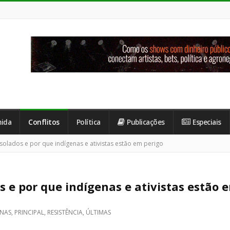
ida
Conflitos
Política
Publicações
Especiais
olados e por que indígenas e ativistas estão em perigo
s e por que indígenas e ativistas estão 
ENAS
,
PRINCIPAL
,
RESISTÊNCIA
,
ÚLTIMAS