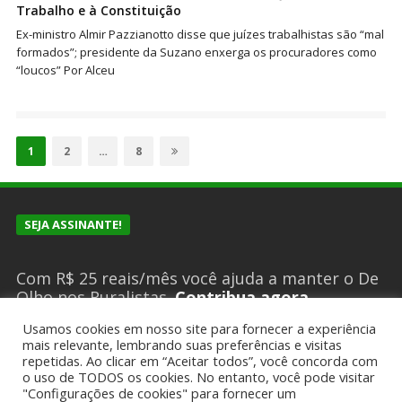
Trabalho e à Constituição
Ex-ministro Almir Pazzianotto disse que juízes trabalhistas são “mal
formados”; presidente da Suzano enxerga os procuradores como
“loucos” Por Alceu
Paginação
de
Page
Page
Page
1
2
…
8
posts
SEJA ASSINANTE!
Com R$ 25 reais/mês você ajuda a manter o De
Olho nos Ruralistas.
Contribua agora
Usamos cookies em nosso site para fornecer a experiência
mais relevante, lembrando suas preferências e visitas
repetidas. Ao clicar em “Aceitar todos”, você concorda com
SUGESTÕES DE PAUTA?
o uso de TODOS os cookies. No entanto, você pode visitar
"Configurações de cookies" para fornecer um