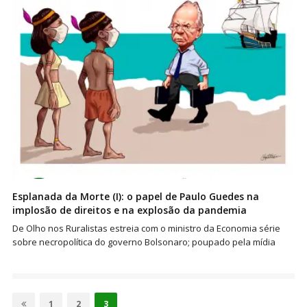
Esplanada da Morte (I): o papel de Paulo Guedes na
implosão de direitos e na explosão da pandemia
De Olho nos Ruralistas estreia com o ministro da Economia série
sobre necropolítica do governo Bolsonaro; poupado pela mídia
Paginação
de
Page
Page
Page
1
2
3