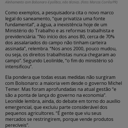
Alinhamento com Bolsonaro é político, não técnico. (Foto: Marcos Corrêa/PR)
Como exemplos, a pesquisadora cita o novo marco
legal do saneamento, “que privatiza uma fonte
fundamental”, a água, a inexistência hoje de um
Ministério do Trabalho e as reformas trabalhista e
previdenciária. “No início dos anos 80, cerca de 70%
dos assalariados do campo não tinham carteira
assinada”, relembra. “Nos anos 2000, pouco mudou,
ou seja, os direitos trabalhistas nunca chegaram ao
campo”. Segundo Leolinlde, “o fim do ministério só
intensificou”.
Ela pondera que todas essas medidas não surgiram
com Bolsonaro: a maioria vem desde o governo Michel
Temer. Mas foram aprofundadas na atual gestão “e
são a ponta de lança do governo na economia”.
Leonilde lembra, ainda, do debate em torno do auxílio
emergencial, que excluiu parte considerável dos
pequenos agricultores. “É gente que viu seus
mercados se restringirem, porque vende produtos
perecíveis”.