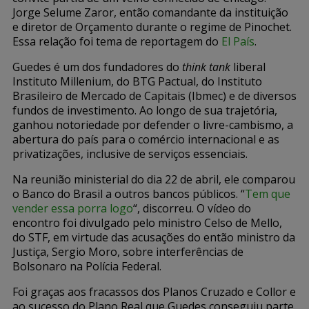
Jorge Selume Zaror, então comandante da instituição
e diretor de Orçamento durante o regime de Pinochet.
Essa relação foi tema de reportagem do
El País
.
Guedes é um dos fundadores do
think tank
liberal
Instituto Millenium, do BTG Pactual, do Instituto
Brasileiro de Mercado de Capitais (Ibmec) e de diversos
fundos de investimento. Ao longo de sua trajetória,
ganhou notoriedade por defender o livre-cambismo, a
abertura do país para o comércio internacional e as
privatizações, inclusive de serviços essenciais.
Na reunião ministerial do dia 22 de abril, ele comparou
o Banco do Brasil a outros bancos públicos. “
Tem que
vender essa porra logo
“, discorreu. O vídeo do
encontro foi divulgado pelo ministro Celso de Mello,
do STF, em virtude das acusações do então ministro da
Justiça, Sergio Moro, sobre interferências de
Bolsonaro na Polícia Federal.
Foi graças aos fracassos dos Planos Cruzado e Collor e
ao sucesso do Plano Real que Guedes conseguiu parte