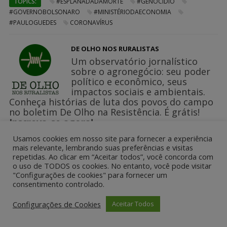
TOPICS:
#ESPLANADADAMORTE
#GENOCÍDIO
#GOVERNOBOLSONARO
#MINISTÉRIODAECONOMIA
#PAULOGUEDES
CORONAVÍRUS
DE OLHO NOS RURALISTAS
Um observatório jornalístico
sobre o agronegócio: seu poder
político e econômico, seus
impactos sociais e ambientais.
Conheça histórias de luta dos povos do campo
no boletim De Olho na Resistência. É grátis!
Inscreva-se agora!
Usamos cookies em nosso site para fornecer a experiência
mais relevante, lembrando suas preferências e visitas
repetidas. Ao clicar em “Aceitar todos”, você concorda com
o uso de TODOS os cookies. No entanto, você pode visitar
"Configurações de cookies" para fornecer um
LEAVE A REPLY:
consentimento controlado.
Your email address will not be published.
Configurações de Cookies
Aceitar Todos