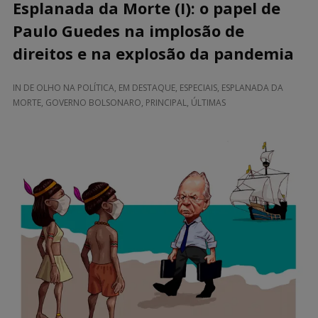
Esplanada da Morte (I): o papel de
Paulo Guedes na implosão de
direitos e na explosão da pandemia
IN
DE OLHO NA POLÍTICA
,
EM DESTAQUE
,
ESPECIAIS
,
ESPLANADA DA
MORTE
,
GOVERNO BOLSONARO
,
PRINCIPAL
,
ÚLTIMAS