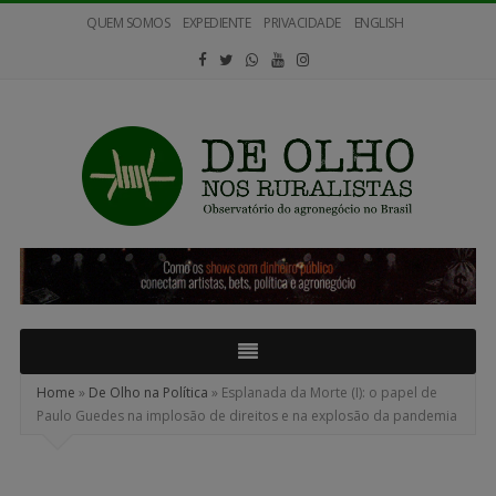
QUEM SOMOS
EXPEDIENTE
PRIVACIDADE
ENGLISH
De
Olho
nos
Ruralistas
Home
»
De Olho na Política
»
Esplanada da Morte (I): o papel de
Paulo Guedes na implosão de direitos e na explosão da pandemia