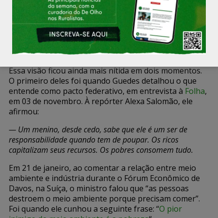
Guedes: pior inimigo do ambiente é a pobreza (Foto: Alan Santos/PR)
Essa visão ficou ainda mais nítida em dois momentos.
O primeiro deles foi quando Guedes detalhou o que
entende como pacto federativo, em entrevista à
Folha
,
em 03 de novembro. À repórter Alexa Salomão, ele
afirmou:
— Um menino, desde cedo, sabe que ele é um ser de
responsabilidade quando tem de poupar. Os ricos
capitalizam seus recursos. Os pobres consomem tudo.
Em 21 de janeiro, ao comentar a relação entre meio
ambiente e indústria durante o Fórum Econômico de
Davos, na Suíça, o ministro falou que “as pessoas
destroem o meio ambiente porque precisam comer”.
Foi quando ele cunhou a seguinte frase: “
O pior