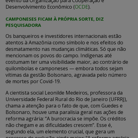
evento da Organização para Cooperação e
Desenvolvimento Econômico (
OCDE
).
CAMPONESES FICAM À PRÓPRIA SORTE, DIZ
PESQUISADORA
Os banqueiros e investidores internacionais estão
atentos à Amazônia como símbolo e nos efeitos do
desmatamento nas mudanças climáticas. Só que não
mencionam os povos do campo. Indígenas até
costumam ter uma visibilidade maior, ao contrário de
quilombolas e camponeses — embora todos sejam
vítimas da gestão Bolsonaro, agravada pelo número
de mortes por Covid-19.
A cientista social Leonilde Medeiros, professora da
Universidade Federal Rural do Rio de Janeiro (UFRRJ),
chama a atenção para o fato de que, com Guedes e
Bolsonaro, houve uma paralisia geral nas ações de
reforma agrária: “A burocracia se impõe. Os créditos
não chegam e as dificuldades crescem”. Esse é,
segundo ela, um elemento crucial, que gera um
processo de exclusão ainda maior: “A reforma agrária