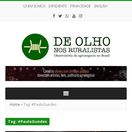
QUEM SOMOS
EXPEDIENTE
PRIVACIDADE
ENGLISH
De
Olho
nos
Ruralistas
Home
»
Tag:
#PauloGuedes
Tag:
#PauloGuedes