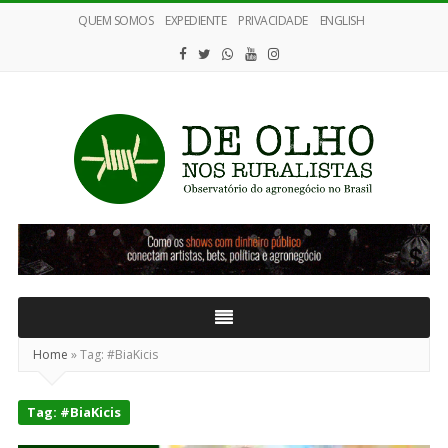
QUEM SOMOS
EXPEDIENTE
PRIVACIDADE
ENGLISH
De
Olho
nos
Ruralistas
Home
»
Tag:
#BiaKicis
Tag:
#BiaKicis