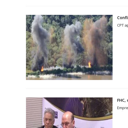
Confl
CPT a
FHC, 
Empre