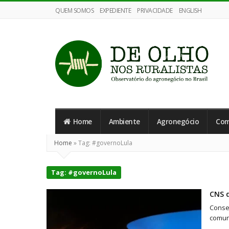
QUEM SOMOS
EXPEDIENTE
PRIVACIDADE
ENGLISH
De
Olho
Home
Ambiente
Agronegócio
Com
nos
Ruralistas
Home
»
Tag:
#governoLula
Tag:
#governoLula
CNS q
Conse
comun