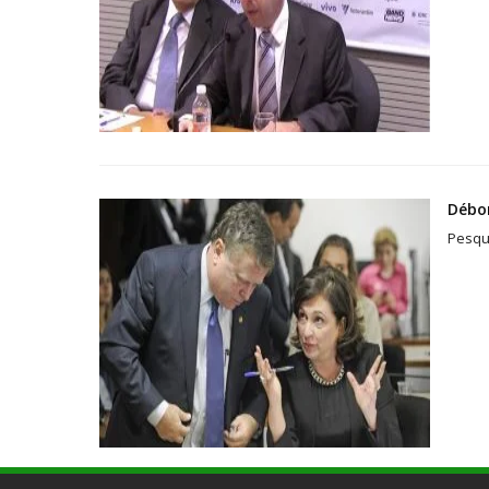
Débor
Pesqu