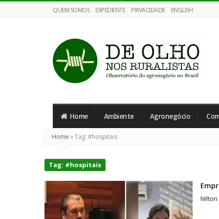
QUEM SOMOS
EXPEDIENTE
PRIVACIDADE
ENGLISH
De
Olho
Home
Ambiente
Agronegócio
Com
nos
Ruralistas
Home
»
Tag:
#hospitais
Tag:
#hospitais
Empr
Nilton