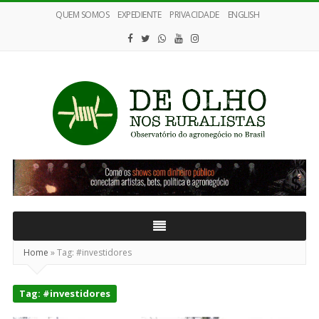
QUEM SOMOS
EXPEDIENTE
PRIVACIDADE
ENGLISH
De
Olho
nos
Ruralistas
Home
»
Tag:
#investidores
Tag:
#investidores