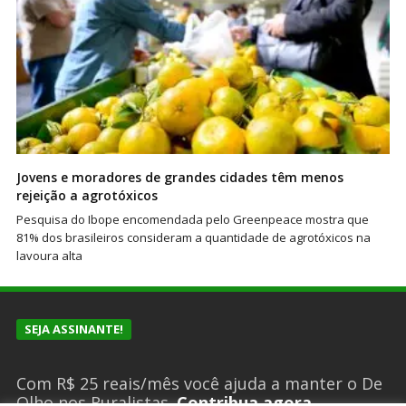
Jovens e moradores de grandes cidades têm menos
rejeição a agrotóxicos
Pesquisa do Ibope encomendada pelo Greenpeace mostra que
81% dos brasileiros consideram a quantidade de agrotóxicos na
lavoura alta
SEJA ASSINANTE!
Com R$ 25 reais/mês você ajuda a manter o De
Olho nos Ruralistas.
Contribua agora