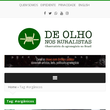
QUEM SOMOS
EXPEDIENTE
PRIVACIDADE
ENGLISH
De
Olho
nos
Ruralistas
Home
»
Tag:
#orgânicos
Tag:
#orgânicos