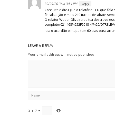
ministra
30/09/2019 at 3:54 PM
Reply
da
Consulte e divulgue o relatório TCU que fala
Agricultura:
fiscalização e mais 219 turnos de abate sem
O relator Weder Oliveira do tcu descreve ess
“Quem
completo/021.468%252F2018-4/%20/DTRELEVA
quer
comer
leia o acordão o mapa tem 60 dias para arr
produtos
orgânicos
LEAVE A REPLY:
paga”
Your email address will not be published.
3
+
7
=