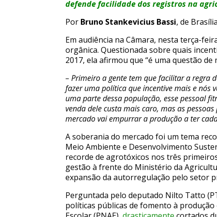
defende facilidade dos registros na agr
Por
Bruno Stankevicius Bassi
, de Brasíli
Em audiência na Câmara, nesta terça-feira 
orgânica. Questionada sobre quais incent
2017, ela afirmou que “é uma questão de 
– Primeiro a gente tem que facilitar a regra
fazer uma política que incentive mais e nós
uma parte dessa população, esse pessoal fit
venda dele custa mais caro, mas as pessoa
mercado vai empurrar a produção a ter cada
A soberania do mercado foi um tema reco
Meio Ambiente e Desenvolvimento Sustentá
recorde de agrotóxicos nos três primeiro
gestão à frente do Ministério da Agricultu
expansão da autorregulação pelo setor p
Perguntada pelo deputado Nilto Tatto (PT
políticas públicas de fomento à produçã
Escolar (PNAE),
drasticamente
cortados du