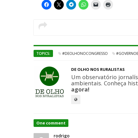
TOPICS:
#DEOLHONOCONGRESSO
#GOVERNO
DE OLHO NOS RURALISTAS
Um observatório jornalís
ambientais. Conheça hist
agora!
On
One comment
Tereza
Cristina,
rodrigo