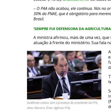
–
O PAA não acabou, ele continua. Nós no o
30% do PNAE, que é obrigatório para merenda 
Brasil.
‘SEMPRE FUI DEFENSORA DA AGRICULTURA 
A ministra afirmou, mais de uma vez, que
atuação à frente do ministério. Sua fala 
A
e
f
d
T
t
S
I
(
Audiência contou com a presença do presidente da FPA,
d
Alceu Moreira. (Foto: Agência FPA).