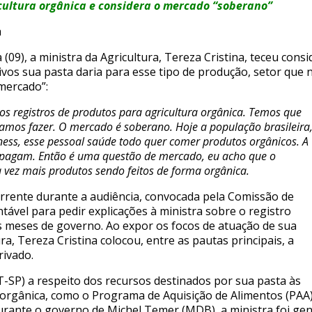
icultura orgânica e considera o mercado “soberano”
a
(09), a ministra da Agricultura, Tereza Cristina, teceu cons
ivos sua pasta daria para esse tipo de produção, setor que
mercado”:
 dos registros de produtos para agricultura orgânica. Temos que
 vamos fazer. O mercado é soberano. Hoje a população brasileira
ness, esse pessoal saúde todo quer comer produtos orgânicos. A
s pagam. Então é uma questão de mercado, eu acho que o
 vez mais produtos sendo feitos de forma orgânica.
rrente durante a audiência, convocada pela Comissão de
vel para pedir explicações à ministra sobre o registro
s meses de governo. Ao expor os focos de atuação de sua
ra, Tereza Cristina colocou, entre as pautas principais, a
rivado.
-SP) a respeito dos recursos destinados por sua pasta às
o orgânica, como o Programa de Aquisição de Alimentos (PAA
rante o governo de Michel Temer (MDB), a ministra foi gen