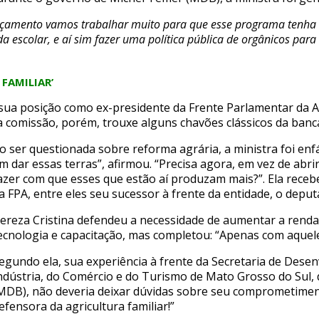
rçamento vamos trabalhar muito para que esse programa tenha
escolar, e aí sim fazer uma política pública de orgânicos para i
FAMILIAR’
 sua posição como ex-presidente da Frente Parlamentar da 
na comissão, porém, trouxe alguns chavões clássicos da banca
o ser questionada sobre reforma agrária, a ministra foi enfát
m dar essas terras”, afirmou. “Precisa agora, em vez de ab
azer com que esses que estão aí produzam mais?”. Ela rec
a FPA, entre eles seu sucessor à frente da entidade, o depu
ereza Cristina defendeu a necessidade de aumentar a renda
ecnologia e capacitação, mas completou: “Apenas com aquel
egundo ela, sua experiência à frente da Secretaria de Dese
ndústria, do Comércio e do Turismo de Mato Grosso do Sul, 
MDB), não deveria deixar dúvidas sobre seu comprometime
efensora da agricultura familiar!”