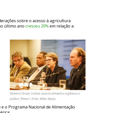
iderações sobre o acesso à agricultura
 no último ano
cresceu 20%
em relação a
,
Ministra Tereza Cristina associa alimentos orgânicos a
público “fitness”. (Foto: Mídia Ninja).
) e o Programa Nacional de Alimentação
érica: