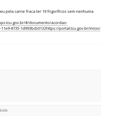
reu pela carne fraca ter 19 frigoríficos sem nenhuma
pps.tcu.gov.br/#/documento/acordao-
8735-1d993bcb0132https://portal.tcu.gov.br/inicio/