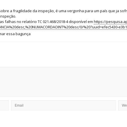
 sobre a fragilidade da inspeção, é uma vergonha para um país que ja sof
 inspeção.
as falhas no relatório TC 021.468/2018-4 disponível em
https://pesquisa.a
NCIA%20desc,%20NUMACORDAOINT%20desc/0/%20?uuid=efec5430-e3b1-11e9-
umar essa bagunça