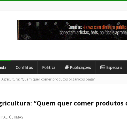
ida
Conflitos
Política
Publicações
Especiais
da Agricultura: “Quem quer comer produtos orgânicos paga”
Agricultura: “Quem quer comer produtos
CIPAL
,
ÚLTIMAS