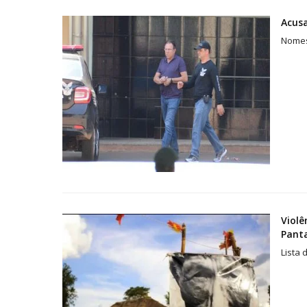
Acus
Nomes
Violê
Pant
Lista 