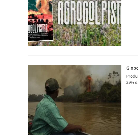
Glob
Produç
29% d