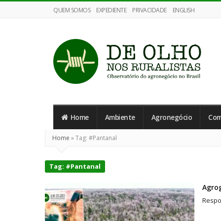
QUEM SOMOS
EXPEDIENTE
PRIVACIDADE
ENGLISH
De
Olho
Home
Ambiente
Agronegócio
Com
nos
Ruralistas
Home
»
Tag:
#Pantanal
Tag:
#Pantanal
Agrog
Respo