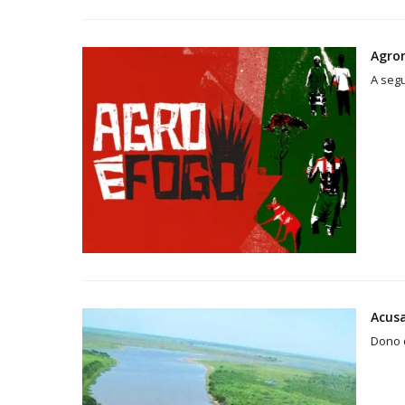
Agron
A seg
Acusa
Dono d