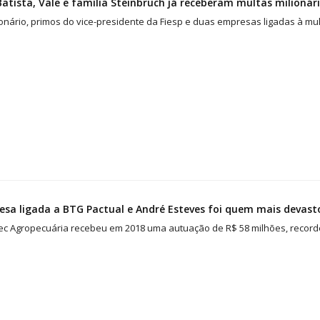
Batista, Vale e família Steinbruch já receberam multas milioná
ionário, primos do vice-presidente da Fiesp e duas empresas ligadas à m
sa ligada a BTG Pactual e André Esteves foi quem mais devas
ec Agropecuária recebeu em 2018 uma autuação de R$ 58 milhões, recor