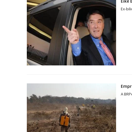
Eike 
Ex-bil
Empre
A BRP