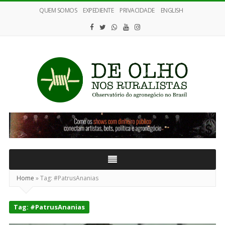
QUEM SOMOS
EXPEDIENTE
PRIVACIDADE
ENGLISH
De
Olho
nos
Ruralistas
Home
»
Tag:
#PatrusAnanias
Tag:
#PatrusAnanias