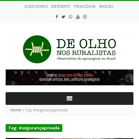
QUEM SOMOS
EXPEDIENTE
PRIVACIDADE
ENGLISH
De
Olho
nos
Ruralistas
Home
»
Tag:
#segurançaprivada
Tag:
#segurançaprivada