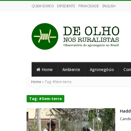
QUEM SOMOS
EXPEDIENTE
PRIVACIDADE
ENGLISH
De
Olho
Home
Ambiente
Agronegócio
Com
nos
Ruralistas
Home
»
Tag:
#Sem-terra
Tag:
#Sem-terra
Hadda
Candid