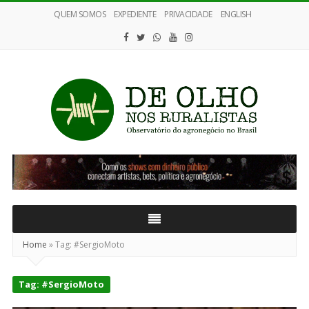
QUEM SOMOS
EXPEDIENTE
PRIVACIDADE
ENGLISH
De
Olho
nos
Ruralistas
Home
»
Tag:
#SergioMoto
Tag:
#SergioMoto