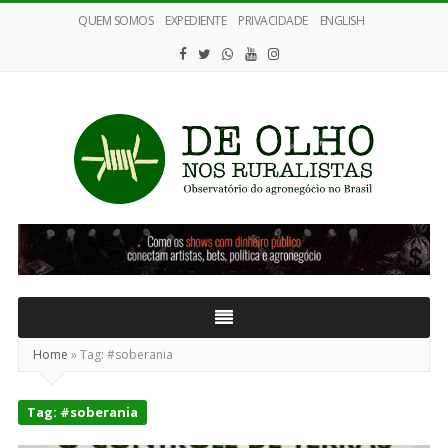
QUEM SOMOS
EXPEDIENTE
PRIVACIDADE
ENGLISH
De
Olho
nos
Ruralistas
Home
»
Tag:
#soberania
Tag:
#soberania