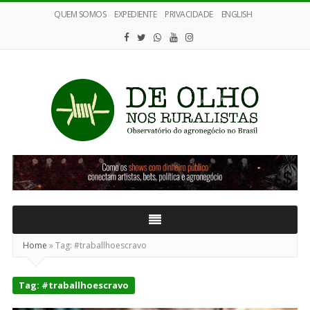
QUEM SOMOS
EXPEDIENTE
PRIVACIDADE
ENGLISH
De
Olho
nos
Ruralistas
Home
»
Tag:
#traballhoescravo
Tag:
#traballhoescravo